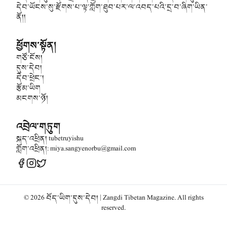
དེབ་ཡོངས་སུ་རྫོགས་པ་ལྟ་ཀློག་ཐུབ་པར་ལ་འབད་པའི་དྲ་བ་ཞིག་ཡིན་
ནོ།།
ཕྱོགས་སྟོན།
གཙོ་ངོས།
དུས་དེབ།
དེབ་ཕྲེང་།
རྩོམ་ཡིག
མངགས་ཉོ།
འབྲེལ་གཏུག
སྐད་འཕྲིན། tubetruyishu
གློག་འཕྲིན།: miya.sangyenorbu@gmail.com
©
2026
བོད་ཡིག་དུས་དེབ། | Zangdi Tibetan Magazine. All rights
reserved.