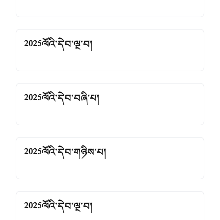
2025ལོའི་དེབ་ལྔ་བ།
2025ལོའི་དེབ་བཞི་པ།
2025ལོའི་དེབ་གཉིས་པ།
2025ལོའི་དེབ་ལྔ་བ།