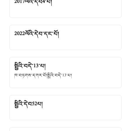
2017ལོའི་དེབ4་པ།
2022ལོའི་དེབ་དང་པོ།
སྤྱིའི་བདེ་13་པ།
ཁ་བཏགས་དཀར་པོ།སྤྱིའི་བདེ་13་པ།
སྤྱིའི་དེབ52པ།