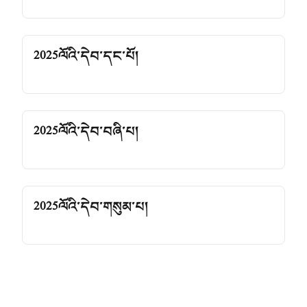
2025ལོའི་དེབ་དང་པོ།
2025ལོའི་དེབ་བཞི་པ།
2025ལོའི་དེབ་གསུམ་པ།