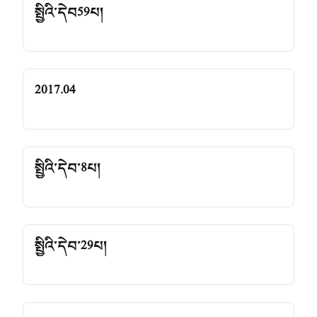
སྤྱིའི་དེབ59པ།
2017.04
སྤྱིའི་དེབ་8པ།
སྤྱིའི་དེབ་29པ།