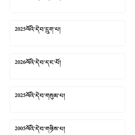
2025ལོའི་དེབ་དྲུག་པ།
2026ལོའི་དེབ་དང་པོ།
2025ལོའི་དེབ་གསུམ་པ།
2005ལོའི་དེབ་གཉིས་པ།