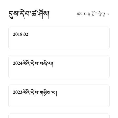
དུས་དེབ་ཚ་ཤོས།
ཚང་མ་ལྟ་ཀློག་བྱེད། →
2018.02
2024ལོའི་དེབ་བཞི་པ།
2023ལོའི་དེབ་གཉིས་པ།