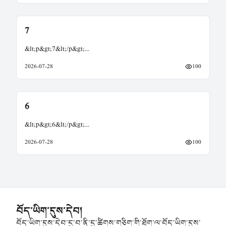
7
&lt;p&gt;7&lt;/p&gt;
...
2026-07-28
100
6
&lt;p&gt;6&lt;/p&gt;
...
2026-07-28
100
བོད་ཡིག་དུས་དེབ།
བོད་ཡིག་དུས་དེབ་དྲ་བ་ནི་དྲ་ཚིགས་གཅིག་གི་ཐོག་ལ་བོད་ཡིག་དུས་