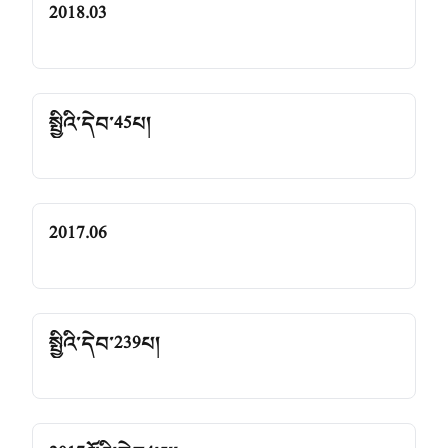
2018.03
སྤྱིའི་དེབ་45པ།
2017.06
སྤྱིའི་དེབ་239པ།