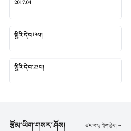
2017.04
སྤྱིའི་དེབ19པ།
སྤྱིའི་དེབ་23པ།
རྩོམ་ཡིག་གསར་ཤོས།
ཚང་མ་ལྟ་ཀློག་བྱེད། →