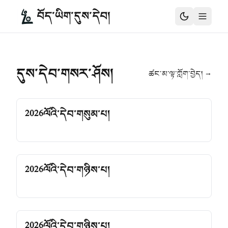
བོད་ཡིག་དུས་དེབ།
དུས་དེབ་གསར་ཤོས།
ཚང་མ་ལྟ་ཀློག་བྱེད། →
2026ལོའི་དེབ་གསུམ་པ།
2026ལོའི་དེབ་གཉིས་པ།
2026ལོའི་དེབ་གཉིས་པ།