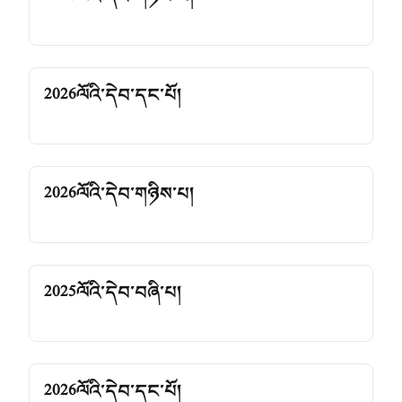
2026ལོའི་དེབ་དང་པོ།
2026ལོའི་དེབ་གཉིས་པ།
2025ལོའི་དེབ་བཞི་པ།
2026ལོའི་དེབ་དང་པོ།