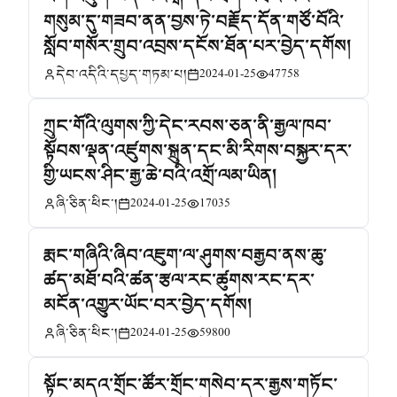
གསུམ་དུ་གཟབ་ནན་བྱས་ཏེ་བརྗོད་དོན་གཙོ་བོའི་
སློབ་གསོར་གྲུབ་འབྲས་དངོས་ཐོན་པར་བྱེད་དགོས།
དེབ་འདིའི་དཔྱད་གཏམ་པ།
2024-01-25
47758
ཀྲུང་གོའི་ལུགས་ཀྱི་དེང་རབས་ཅན་ནི་རྒྱལ་ཁབ་
སྟོབས་ལྡན་འཛུགས་སྐྲུན་དང་མི་རིགས་བསྐྱར་དར་
གྱི་ཡངས་ཤིང་རྒྱ་ཆེ་བའི་འགྲོ་ལམ་ཡིན།
ཞི་ཅིན་ཕིང་།
2024-01-25
17035
རྨང་གཞིའི་ཞིབ་འཇུག་ལ་ཤུགས་བརྒྱབ་ནས་ཆུ་
ཚད་མཐོ་བའི་ཚན་རྩལ་རང་ཚུགས་རང་དར་
མངོན་འགྱུར་ཡོང་བར་བྱེད་དགོས།
ཞི་ཅིན་ཕིང་།
2024-01-25
59800
སྟོང་མདའ་གྲོང་ཚོར་གྲོང་གསེབ་དར་རྒྱས་གཏོང་