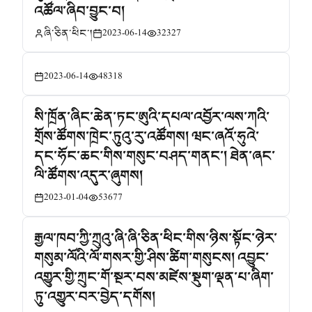
འཚོལ་ཞིབ་བྱུང་བ།
ཞི་ཅིན་ཕིང་།
2023-06-14
32327
2023-06-14
48318
སི་ཁྲོན་ཞིང་ཆེན་ཏང་ཨུའི་དཔལ་འབྱོར་ལས་ཀའི་
གྲོས་ཚོགས་ཁྲེང་ཏུའུ་རུ་འཚོགས། ཝང་ཞའོ་ཧུའེ་
དང་ཧོང་ཆང་གིས་གསུང་བཤད་གནང་། ཐེན་ཞང་
ལི་ཚོགས་འདུར་ཞུགས།
2023-01-04
53677
རྒྱལ་ཁབ་ཀྱི་ཀྲུའུ་ཞི་ཞི་ཅིན་ཕིང་གིས་ཉིས་སྟོང་ཉེར་
གསུམ་ལོའི་ལོ་གསར་གྱི་ཤིས་ཚིག་གསུངས། འབྱུང་
འགྱུར་གྱི་ཀྲུང་གོ་སྔར་བས་མཛེས་སྡུག་ལྡན་པ་ཞིག་
ཏུ་འགྱུར་བར་བྱེད་དགོས།