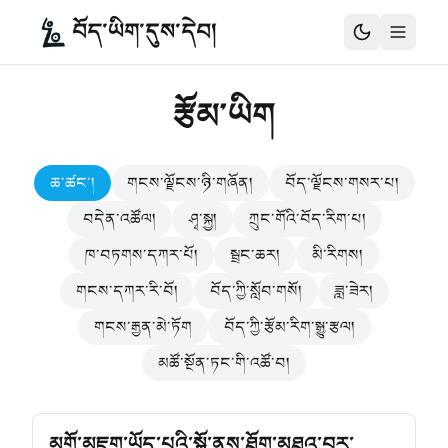
བོད་ཡིག་དུས་དེབ།
རྩོམ་ཡིག
ཆ་ཚང་།
གངས་ལྗོངས་ཉི་གཞོན།
བོད་ལྗོངས་གསར་པ།
བདེན་འཚོལ།
ཤྭ་སྐྱ།
ཀྲུང་གོའི་བོད་རིག་པ།
ཁ་བཏགས་དཀར་པོ།
སྦྲང་ཆར།
མི་རིགས།
གངས་དཀར་རི་བོ།
བོད་ཀྱི་སློབ་གསོ།
ཟླ་ཟེར།
གངས་རྒྱན་མེ་ཏོག
བོད་ཀྱི་རྩོམ་རིག་སྒྱུ་རྩལ།
མཚོ་སྔོན་ཏང་གི་འཚོ་བ།
མགོ་མཇུག་ཡོད་པའི་སྒོ་ནས་ཐོག་མཐའ་བར་