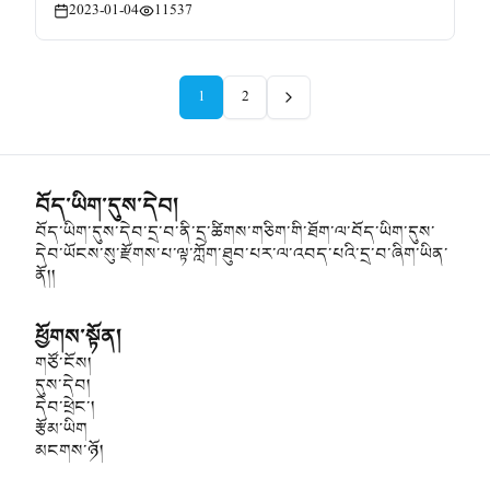
2023-01-04
11537
1
2
བོད་ཡིག་དུས་དེབ།
བོད་ཡིག་དུས་དེབ་དྲ་བ་ནི་དྲ་ཚིགས་གཅིག་གི་ཐོག་ལ་བོད་ཡིག་དུས་
དེབ་ཡོངས་སུ་རྫོགས་པ་ལྟ་ཀློག་ཐུབ་པར་ལ་འབད་པའི་དྲ་བ་ཞིག་ཡིན་
ནོ།།
ཕྱོགས་སྟོན།
གཙོ་ངོས།
དུས་དེབ།
དེབ་ཕྲེང་།
རྩོམ་ཡིག
མངགས་ཉོ།