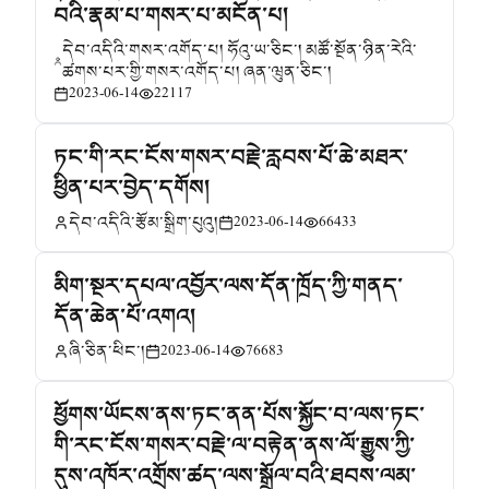
བའི་རྣམ་པ་གསར་པ་མངོན་པ།
དེབ་འདིའི་གསར་འགོད་པ། ཧོའུ་ཡ་ཅིང་། མཚོ་སྔོན་ཉིན་རེའི་
ཚགས་པར་གྱི་གསར་འགོད་པ། ཞན་ཝུན་ཅིང་།
2023-06-14
22117
ཏང་གི་རང་ངོས་གསར་བརྗེ་རླབས་པོ་ཆེ་མཐར་
ཕྱིན་པར་བྱེད་དགོས།
དེབ་འདིའི་རྩོམ་སྒྲིག་པུའུ།
2023-06-14
66433
མིག་སྔར་དཔལ་འབྱོར་ལས་དོན་ཁྲོད་ཀྱི་གནད་
དོན་ཆེན་པོ་འགའ།
ཞི་ཅིན་ཕིང་།
2023-06-14
76683
ཕྱོགས་ཡོངས་ནས་ཏང་ནན་པོས་སྐྱོང་བ་ལས་ཏང་
གི་རང་ངོས་གསར་བརྗེ་ལ་བརྟེན་ནས་ལོ་རྒྱུས་ཀྱི་
དུས་འཁོར་འགྲོས་ཚད་ལས་སྒྲོལ་བའི་ཐབས་ལམ་