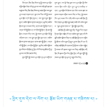
« ཕྱིར་དུས་དེབ་ལ་ལོག་པ།
རྩོམ་ཡིག་གཞན་པ་གཟིགས་པ། »