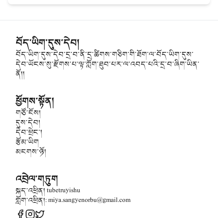
བོད་ཡིག་དུས་དེབ།
བོད་ཡིག་དུས་དེབ་དྲ་བ་ནི་དྲ་ཚིགས་གཅིག་གི་ཐོག་ལ་བོད་ཡིག་དུས་
དེབ་ཡོངས་སུ་རྫོགས་པ་ལྟ་ཀློག་ཐུབ་པར་ལ་འབད་པའི་དྲ་བ་ཞིག་ཡིན་
ནོ།།
ཕྱོགས་སྟོན།
གཙོ་ངོས།
དུས་དེབ།
དེབ་ཕྲེང་།
རྩོམ་ཡིག
མངགས་ཉོ།
འབྲེལ་གཏུག
སྐད་འཕྲིན། tubetruyishu
གློག་འཕྲིན།: miya.sangyenorbu@gmail.com