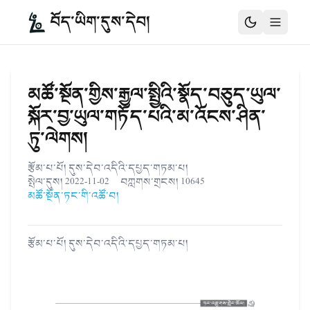
བོད་ཡིག་དུས་དེབ།
མཚོ་སྔོན་གྱིས་རྒྱལ་སྤྱིའི་སྣོད་བཅུད་ཡུལ་
སྐོར་བྱ་ཡུལ་གཏོད་པའི་མ་འོངས་ཤིན་
ཏུ་ལེགས།
རྩོམ་པ་པོ།
དུས་དེབ་འདིའི་དཔྱད་གཏམ་པ།
སྤེལ་དུས།
2022-11-02
བཀླགས་གྲངས།
10645
མཚོ་སྔོན་ཏང་གི་འཚོ་བ།
རྩོམ་པ་པོ།
དུས་དེབ་འདིའི་དཔྱད་གཏམ་པ།